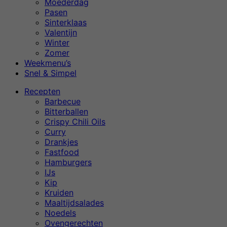
Moederdag
Pasen
Sinterklaas
Valentijn
Winter
Zomer
Weekmenu’s
Snel & Simpel
Recepten
Barbecue
Bitterballen
Crispy Chili Oils
Curry
Drankjes
Fastfood
Hamburgers
IJs
Kip
Kruiden
Maaltijdsalades
Noedels
Ovengerechten