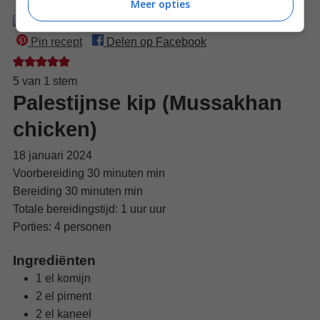
Meer opties
Pin recept
Delen op Facebook
5
van 1 stem
Palestijnse kip (Mussakhan
chicken)
18 januari 2024
Voorbereiding
30
minuten
min
Bereiding
30
minuten
min
Totale bereidingstijd:
1
uur
uur
Porties:
4
personen
Ingrediënten
1
el
komijn
2
el
piment
2
el
kaneel