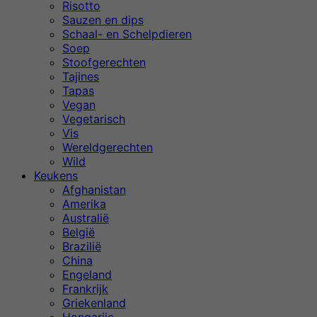
Risotto
Sauzen en dips
Schaal- en Schelpdieren
Soep
Stoofgerechten
Tajines
Tapas
Vegan
Vegetarisch
Vis
Wereldgerechten
Wild
Keukens
Afghanistan
Amerika
Australië
België
Brazilië
China
Engeland
Frankrijk
Griekenland