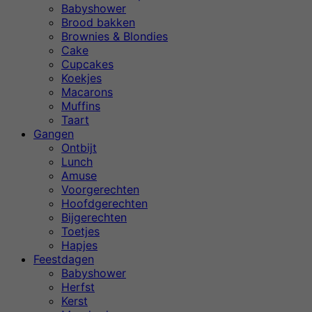
Babyshower
Brood bakken
Brownies & Blondies
Cake
Cupcakes
Koekjes
Macarons
Muffins
Taart
Gangen
Ontbijt
Lunch
Amuse
Voorgerechten
Hoofdgerechten
Bijgerechten
Toetjes
Hapjes
Feestdagen
Babyshower
Herfst
Kerst