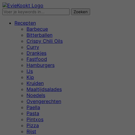
Recepten
Barbecue
Bitterballen
Crispy Chili Oils
Curry
Drankjes
Fastfood
Hamburgers
IJs
Kip
Kruiden
Maaltijdsalades
Noedels
Ovengerechten
Paella
Pasta
Pintxos
Pizza
Rijst