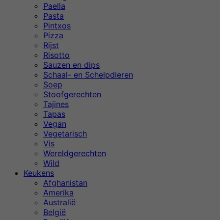
Paella
Pasta
Pintxos
Pizza
Rijst
Risotto
Sauzen en dips
Schaal- en Schelpdieren
Soep
Stoofgerechten
Tajines
Tapas
Vegan
Vegetarisch
Vis
Wereldgerechten
Wild
Keukens
Afghanistan
Amerika
Australië
België