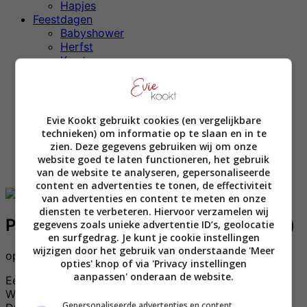
Hapjes
Feestdagen
Babyshower
Herfst
Kerst
Moederdag
Pasen
Sinterklaas
Valentijn
Evie Kookt gebruikt cookies (en vergelijkbare
Winter
technieken) om informatie op te slaan en in te
Zomer
zien. Deze gegevens gebruiken wij om onze
Weekmenu’s
website goed te laten functioneren, het gebruik
Snel & Simpel
van de website te analyseren, gepersonaliseerde
content en advertenties te tonen, de effectiviteit
van advertenties en content te meten en onze
diensten te verbeteren. Hiervoor verzamelen wij
Palestijnse kip (Mussakhan chicken)
gegevens zoals unieke advertentie ID’s, geolocatie
en surfgedrag. Je kunt je cookie instellingen
wijzigen door het gebruik van onderstaande 'Meer
op
18 januari 2024
opties' knop of via 'Privacy instellingen
aanpassen' onderaan de website.
Een vriendinnetje van me heeft een nieuwe baan!
Waarvoor ze af en toe naar het Midden-Oosten gaat.
Gepersonaliseerde advertenties en content,