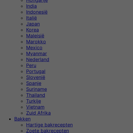
Hongarije
India
Indonesië
Italië
Japan
Korea
Maleisië
Marokko
Mexico
Myanmar
Nederland
Peru
Portugal
Slovenië
Spanje
Suriname
Thailand
Turkije
Vietnam
Zuid Afrika
Bakken
Hartige bakrecepten
Zoete bakrecepten