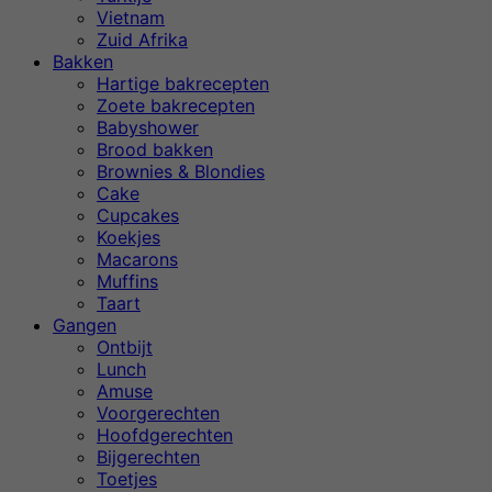
Vietnam
Zuid Afrika
Bakken
Hartige bakrecepten
Zoete bakrecepten
Babyshower
Brood bakken
Brownies & Blondies
Cake
Cupcakes
Koekjes
Macarons
Muffins
Taart
Gangen
Ontbijt
Lunch
Amuse
Voorgerechten
Hoofdgerechten
Bijgerechten
Toetjes