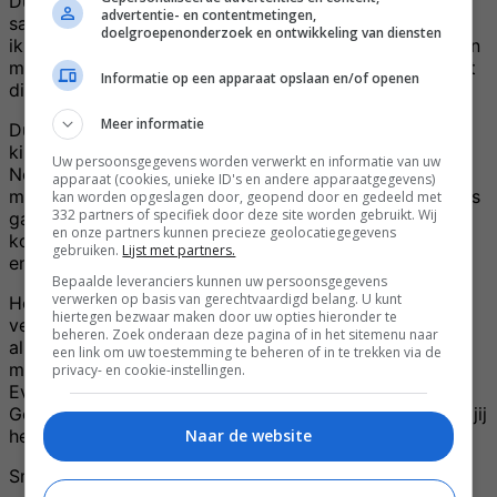
Dus toen ze daar 2 weken was geweest, wilde ze wel
advertentie- en contentmetingen,
samen met mij iets uit die regio koken.. Maar nou moet
doelgroepenonderzoek en ontwikkeling van diensten
ik heel eerlijk zeggen dat ik niet zo heel erg bekend ben
met de Midden-Oosterse keuken, en dan met name niet
Informatie op een apparaat opslaan en/of openen
die van Palestina en Israël, juist waar zij was geweest.
Meer informatie
Dus toen ik vroeg wat ze dan wilde, ja iets van een
kippenstoofpotje met aubergine, hummus en flatbread.
Uw persoonsgegevens worden verwerkt en informatie van uw
Nou
hummus
en
flatbread
, dat ken ik wel, maar die kip
apparaat (cookies, unieke ID's en andere apparaatgegevens)
moest ik nog even over nadenken. Dus toen ben ik eens
kan worden opgeslagen door, geopend door en gedeeld met
332 partners of specifiek door deze site worden gebruikt. Wij
gaan Googelen wat voor soort recepten uit die regio
en onze partners kunnen precieze geolocatiegegevens
komen. En ben ik gaan experimenteren met de kruiden
gebruiken.
Lijst met partners.
en de verhoudingen, en daar is dit recept uitgekomen!
Bepaalde leveranciers kunnen uw persoonsgegevens
verwerken op basis van gerechtvaardigd belang. U kunt
Het zal zeker niet authentiek zijn, omdat ik zelf de
hiertegen bezwaar maken door uw opties hieronder te
verhoudingen van de kruiden heb bepaald en ook niet
beheren. Zoek onderaan deze pagina of in het sitemenu naar
alle kruiden er in gedaan die er wel in ‘horen’ en
een link om uw toestemming te beheren of in te trekken via de
misschien wat extra erbij gedaan.. Gewoon een mooie
privacy- en cookie-instellingen.
EvieKookt versie dus, die ik zelf heeel erg lekker vind!
Geïnspireerd op de Palestijnse keuken 🙂 Hopelijk vind jij
het ook wat!
Naar de website
Smakelijk!