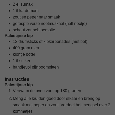
2
el
sumak
1
tl
kardemom
zout en peper
naar smaak
geraspte verse nootmuskaat
(half nootje)
scheut
zonnebloemolie
Palestijnse kip
12
drumsticks of kipkarbonades (met bot)
400
gram
uien
klontje
boter
1
tl
suiker
handjevol
pijnboompitten
Instructies
Palestijnse kip
Verwarm de oven voor op 180 graden.
Meng alle kruiden goed door elkaar en breng op
smaak met peper en zout. Verdeel het mengsel over 2
kommetjes.