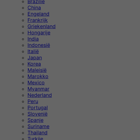
Brazilië
China
Engeland
Frankrijk
Griekenland
Hongarije
India
Indonesië
Italië
Japan
Korea
Maleisië
Marokko
Mexico
Myanmar
Nederland
Peru
Portugal
Slovenië
Spanje
Suriname
Thailand
Turkije