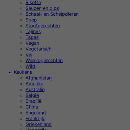
Risotto
Sauzen en dips
Schaal- en Schelpdieren
Soep
Stoofgerechten
Tajines
Tapas
Vegan
Vegetarisch
Vis
Wereldgerechten
Wild
Keukens
Afghanistan
Amerika
Australië
België
Brazilië
China
Engeland
Frankrijk
Griekenland