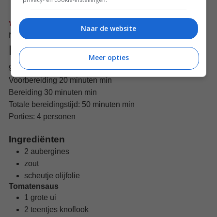
Pin recept
Delen op Facebook
Naar de website
Nog geen reviews
Melanzane alla parmigiana
Meer opties
9 januari 2021
Voorbereiding
20
minuten
min
Bereiding
30
minuten
min
Totale bereidingstijd:
50
minuten
min
Porties:
4
personen
Ingrediënten
2
aubergines
zout
scheutje
olijfolie
Tomatensaus
1
grote
ui
2
teentjes
knoflook