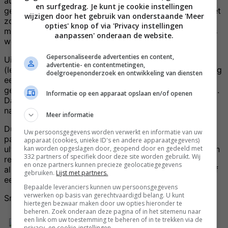
aubergine niet lekker vond, maar bleek uiteindelijk
en surfgedrag. Je kunt je cookie instellingen
gewoon dat de keren dat ik het ergens proefde, het niet
wijzigen door het gebruik van onderstaande 'Meer
zo goed was klaargemaakt :p Dus toen ik een keer
opties' knop of via 'Privacy instellingen
moussaka at in Griekenland, bleek dat ik aubergine dus
aanpassen' onderaan de website.
wél heel erg lekker vind!
Gepersonaliseerde advertenties en content,
Uiteindelijk heb ik zelf ook al eens
moussaka
gemaakt
advertentie- en contentmetingen,
(lekker!) en toen ik op Instagram vroeg wat ik zéker nog
doelgroepenonderzoek en ontwikkeling van diensten
eens met aubergine moest maken, was het meest
gegeven antwoord toch wel Melanzane alla parmigiana.
Informatie op een apparaat opslaan en/of openen
Daar word ik dan zelf natuurlijk ook wel nieuwsgierig
naar 🙂
Meer informatie
Dus heb ik verschillende versies van de Melanzane alla
Uw persoonsgegevens worden verwerkt en informatie van uw
parmigiana opgezocht en bekeken en heb ik mijn
apparaat (cookies, unieke ID's en andere apparaatgegevens)
kan worden opgeslagen door, geopend door en gedeeld met
ultieme recept samengesteld en geproefd. En dat is een
332 partners of specifiek door deze site worden gebruikt. Wij
recept geworden met héél veel kaas! Wat natuurlijk
en onze partners kunnen precieze geolocatiegegevens
alleen maar lekker kan zijn :p Dus probeer ‘m zeker zelf
gebruiken.
Lijst met partners.
eens uit 🙂 Want dit is écht heel erg lekker!
Bepaalde leveranciers kunnen uw persoonsgegevens
verwerken op basis van gerechtvaardigd belang. U kunt
Smakelijk 🙂
hiertegen bezwaar maken door uw opties hieronder te
beheren. Zoek onderaan deze pagina of in het sitemenu naar
een link om uw toestemming te beheren of in te trekken via de
privacy- en cookie-instellingen.