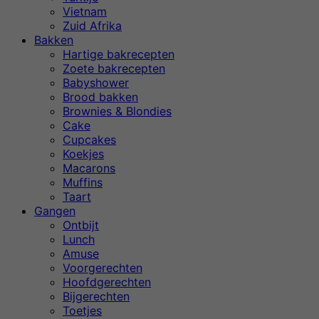
Vietnam
Zuid Afrika
Bakken
Hartige bakrecepten
Zoete bakrecepten
Babyshower
Brood bakken
Brownies & Blondies
Cake
Cupcakes
Koekjes
Macarons
Muffins
Taart
Gangen
Ontbijt
Lunch
Amuse
Voorgerechten
Hoofdgerechten
Bijgerechten
Toetjes