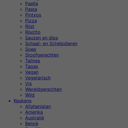
Paella
Pasta
Pintxos
Pizza
Rijst
Risotto
Sauzen en dips
Schaal- en Schelpdieren
Soep
Stoofgerechten
Tajines
Tapas
Vegan
Vegetarisch
Vis
Wereldgerechten
Wild
Keukens
Afghanistan
Amerika
Australië
België