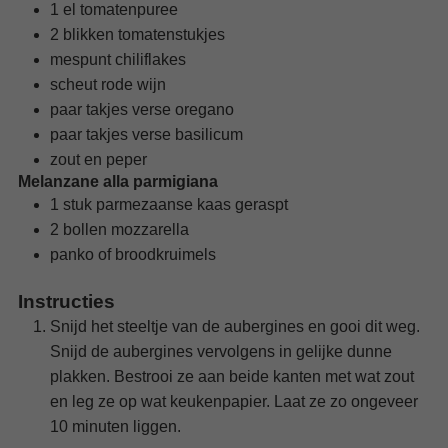
1
el
tomatenpuree
2
blikken
tomatenstukjes
mespunt
chiliflakes
scheut
rode wijn
paar
takjes
verse oregano
paar
takjes
verse basilicum
zout en peper
Melanzane alla parmigiana
1
stuk
parmezaanse kaas
geraspt
2
bollen
mozzarella
panko of broodkruimels
Instructies
Snijd het steeltje van de aubergines en gooi dit weg.
Snijd de aubergines vervolgens in gelijke dunne
plakken. Bestrooi ze aan beide kanten met wat zout
en leg ze op wat keukenpapier. Laat ze zo ongeveer
10 minuten liggen.