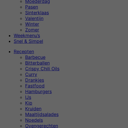
Moederdag
Pasen
Sinterklaas
Valentijn
Winter
Zomer
Weekmenu’s
Snel & Simpel
Recepten
Barbecue
Bitterballen
Crispy Chili Oils
Curry
Drankjes
Fastfood
Hamburgers
IJs
Kip
Kruiden
Maaltijdsalades
Noedels
Ovengerechten