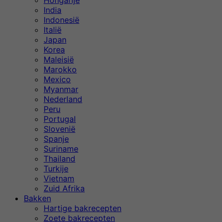
Hongarije
India
Indonesië
Italië
Japan
Korea
Maleisië
Marokko
Mexico
Myanmar
Nederland
Peru
Portugal
Slovenië
Spanje
Suriname
Thailand
Turkije
Vietnam
Zuid Afrika
Bakken
Hartige bakrecepten
Zoete bakrecepten