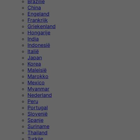
Brazilië
China
Engeland
Frankrijk
Griekenland
Hongarije
India
Indonesië
Italië
Japan
Korea
Maleisië
Marokko
Mexico
Myanmar
Nederland
Peru
Portugal
Slovenië
Spanje
Suriname
Thailand
Turkije