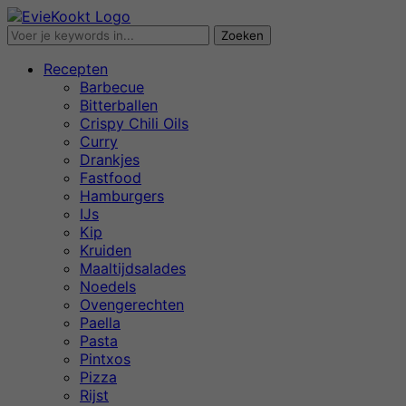
Recepten
Barbecue
Bitterballen
Crispy Chili Oils
Curry
Drankjes
Fastfood
Hamburgers
IJs
Kip
Kruiden
Maaltijdsalades
Noedels
Ovengerechten
Paella
Pasta
Pintxos
Pizza
Rijst