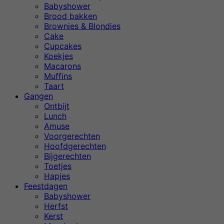
Babyshower
Brood bakken
Brownies & Blondies
Cake
Cupcakes
Koekjes
Macarons
Muffins
Taart
Gangen
Ontbijt
Lunch
Amuse
Voorgerechten
Hoofdgerechten
Bijgerechten
Toetjes
Hapjes
Feestdagen
Babyshower
Herfst
Kerst