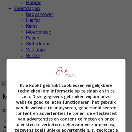
Hapjes
Feestdagen
Babyshower
Herfst
Kerst
Moederdag
Pasen
Sinterklaas
Valentijn
Winter
Zomer
Weekmenu’s
Snel & Simpel
Evie Kookt gebruikt cookies (en vergelijkbare
technieken) om informatie op te slaan en in te
Melanzane alla parmigiana
zien. Deze gegevens gebruiken wij om onze
website goed te laten functioneren, het gebruik
van de website te analyseren, gepersonaliseerde
op
9 januari 2021
content en advertenties te tonen, de effectiviteit
van advertenties en content te meten en onze
Ik kook eigenlijk maar zelden met aubergine, terwijl dat
diensten te verbeteren. Hiervoor verzamelen wij
hartstikke lekker is! Vroeger dacht ik altijd dat ik
gegevens zoals unieke advertentie ID’s, geolocatie